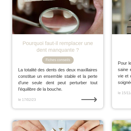
Pourquoi faut-il remplacer une
dent manquante ?
Fiches conseils
Pour l
saine 
La totalité des dents des deux maxillaires
vie et
constitue un ensemble stable et la perte
soigné
d’une seule dent peut perturber tout
l’équilibre de la bouche.
le 15/11
⟶
le 17/02/23