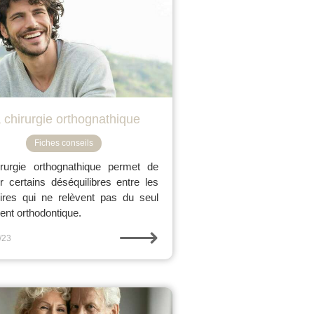
 chirurgie orthognathique
Fiches conseils
rurgie orthognathique permet de
er certains déséquilibres entre les
res qui ne relèvent pas du seul
ment orthodontique.
⟶
/23