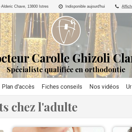
 Alderic Chave, 13800 Istres
Indisponible aujourd'hui
Affich
cteur Carolle Ghizoli Cla
Spécialiste qualifiée en orthodontie
Plan d'accès
Fiches conseils
Nos vidéos
U
s chez l'adulte