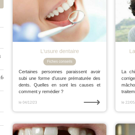
L'usure dentaire
La
1
Fiches conseils
Certaines personnes paraissent avoir
La chi
16
subi une forme d’usure prématurée des
corrig
dents. Quelles en sont les causes et
mâchoi
comment y remédier ?
traite
⟶
le 04/12/23
le 22/05