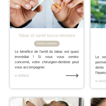
Tabac et santé bucco-dentaire
Fiches conseils
Le bénéfice de l’arrêt du tabac est quasi
immédiat ! Si vous vous sentez
Le rem
concerné, votre chirurgien-dentiste peut
perme
vous accompagner.
dents
⟶
l’épais
le 30/08/22
le 19/10